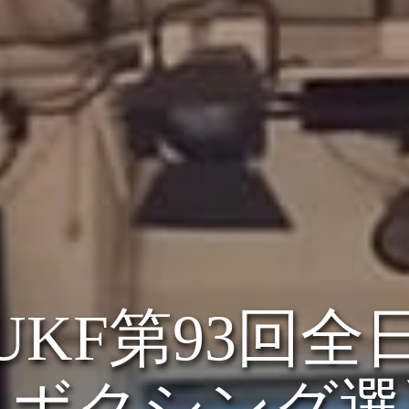
 UKF第93回
クボクシング選