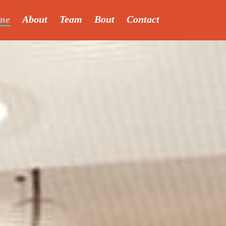
me
About
Team
Bout
Contact